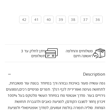
42
41
40
39
38
37
36
משלוחים והחלפה
ניתן לחלק עד 3
ראשונה חינם
תשלומים
Description
גפה עשויה מעור באיכות גבוהה ורך במיוחד. בטנת עור משובחת,
לתחושה נעימה ואוורירית לכף רגלך. תפרים פנימיים רכים,המונעים
גירויים בעור. מדרך אנטומי נוח במיוחד העשוי מלטקס בעל 100%
זיכרון (חוזר למצבו הקודם), למניעת כאבים ולהגברת תחושת
הנוחות. סוליה תפורה בולמת זעזועים, למדרך אופטימאלי ולמניעת