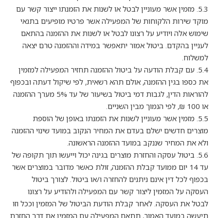
5.3. מזמין אשר מעוניין לבטל או לשנות את הזמנתו ייצור קשר עם
מוקד שירות הלקוחות של המפעילה אשר פרטיו מופיעים בתנאי
שימוש אלה ויודיע על רצונו לבטל או לשנות את ההזמנה בהתאם
לעניין בהקדם. ביטול אמור יתאפשר במידה וההזמנה טרם יצאה
למשלוח.
5.4. עם קבלת הודעה על ביטול ההזמנה תחזיר המפעילה למזמין
את כספו בגין ההזמנה, אולם תהא רשאית, לפי שיקול דעתה ובכפוף
להוראות הדין, לגבות דמי ביטול בשיעור של עד 5% מערך ההזמנה
או 100 ₪, לפי הנמוך מבין השניים.
5.5. מזמין אשר מעוניין לשנות את הזמנתו באופן של הוספת
מוצרים חדשים ישלם בעדם את המחיר הנקוב במועד שינוי ההזמנה
ולא את המחיר שננקב במועד ההזמנה הראשונה.
5.6. ביטול עסקה והחזרת מוצרים בגינה יכול וייעשו תוך תקופה של
עד 14 יום ממועד קבלת ההזמנה, זולת כאשר מדובר במוצרים אשר
בכפוף לכל דין אינם ניתנים להחזרה ו/או ביטול. לצורך ביטול
העסקה על המזמין ליצור קשר עם המפעילה ולהודיע על רצונו
לבטל את העסקה. לאחר קבלת הודעת הביטול של המזמין וככל וזו
תיעשה במועד האמור, תתאם המפעילה עם המזמין את דרך החזרת