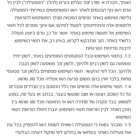
האתר, חברת א. מורן יצור נעלים בע"מ (להלן: "המפעילה") לבין כל
אדם ו/או גוף הנכנסים לאתר ו/או המשתמשים בשירותי המפעילה.
גלישה ושימוש באתר מהווים הסכמה מצדך המשתמש להוראות
ולתנאים אלה והתחייבותך לפעול לפיהם. אם אינך מסכים לכל תנאי
השימוש, אל תעשה שימוש באתר. אשר על כן, טרם ביצוע פעולה
כלשהי באתר, הנך מתבקש לקרוא, בעיון רב, את תנאי השימוש,
לרבות מדיניות הפרטיות.
1.3. בתנאי השימוש ובכל הטקסטים המופיעים באתר, לשון יחיד
משמעה גם לשון רבים ולהיפך, ולשון זכר משמעה לשון נקבה
ולהיפך, הכל לפי ההקשר. תנאי השימוש מנוסחים בלשון זכר מטעמי
נוחות בלבד ואין בהם משום פגיעה ו/או אפליה מכל סוג שהוא.
1.4. תנאי שימוש אלה מהווים את כלל ההסכם בין הצדדים וגוברים
על כל הסכם, הצעה או מצג שנעשו בעבר, בכתב או בעל פה, בנוגע
לנושאו. בכל מקרה של סתירה ו/או אי התאמה מכל סוג שהוא בין
תוכן האתר לבין הוראות תנאי השימוש, יגברו ויחולו הוראות תנאי
השימוש.
1.5. מובהר בזאת כי המפעילה רשאית לשנות ו/או להפסיק בכל עת
את פעילות האתר במלואו או בחלקו לפי שיקול דעתה הבלעדי