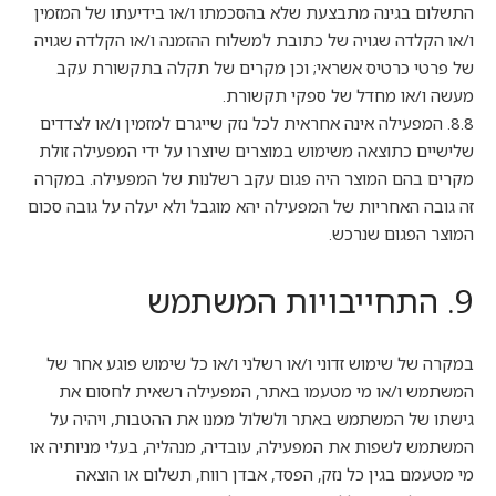
התשלום בגינה מתבצעת שלא בהסכמתו ו/או בידיעתו של המזמין
ו/או הקלדה שגויה של כתובת למשלוח ההזמנה ו/או הקלדה שגויה
של פרטי כרטיס אשראי; וכן מקרים של תקלה בתקשורת עקב
מעשה ו/או מחדל של ספקי תקשורת.
8.8. המפעילה אינה אחראית לכל נזק שייגרם למזמין ו/או לצדדים
שלישיים כתוצאה משימוש במוצרים שיוצרו על ידי המפעילה זולת
מקרים בהם המוצר היה פגום עקב רשלנות של המפעילה. במקרה
זה גובה האחריות של המפעילה יהא מוגבל ולא יעלה על גובה סכום
המוצר הפגום שנרכש.
9. התחייבויות המשתמש
במקרה של שימוש זדוני ו/או רשלני ו/או כל שימוש פוגע אחר של
המשתמש ו/או מי מטעמו באתר, המפעילה רשאית לחסום את
גישתו של המשתמש באתר ולשלול ממנו את ההטבות, ויהיה על
המשתמש לשפות את המפעילה, עובדיה, מנהליה, בעלי מניותיה או
מי מטעמם בגין כל נזק, הפסד, אבדן רווח, תשלום או הוצאה