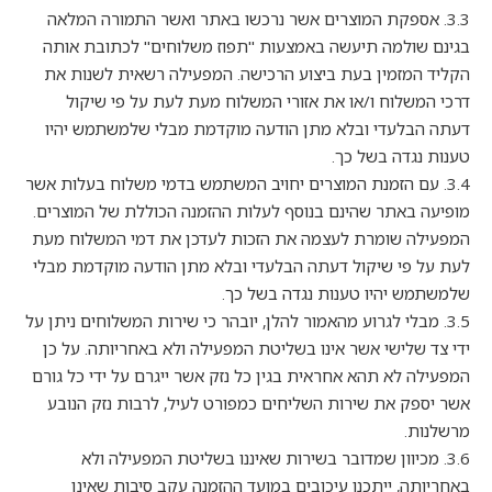
3.3. אספקת המוצרים אשר נרכשו באתר ואשר התמורה המלאה
בגינם שולמה תיעשה באמצעות "תפוז משלוחים" לכתובת אותה
הקליד המזמין בעת ביצוע הרכישה. המפעילה רשאית לשנות את
דרכי המשלוח ו/או את אזורי המשלוח מעת לעת על פי שיקול
דעתה הבלעדי ובלא מתן הודעה מוקדמת מבלי שלמשתמש יהיו
טענות נגדה בשל כך.
3.4. עם הזמנת המוצרים יחויב המשתמש בדמי משלוח בעלות אשר
מופיעה באתר שהינם בנוסף לעלות ההזמנה הכוללת של המוצרים.
המפעילה שומרת לעצמה את הזכות לעדכן את דמי המשלוח מעת
לעת על פי שיקול דעתה הבלעדי ובלא מתן הודעה מוקדמת מבלי
שלמשתמש יהיו טענות נגדה בשל כך.
3.5. מבלי לגרוע מהאמור להלן, יובהר כי שירות המשלוחים ניתן על
ידי צד שלישי אשר אינו בשליטת המפעילה ולא באחריותה. על כן
המפעילה לא תהא אחראית בגין כל נזק אשר ייגרם על ידי כל גורם
אשר יספק את שירות השליחים כמפורט לעיל, לרבות נזק הנובע
מרשלנות.
3.6. מכיוון שמדובר בשירות שאיננו בשליטת המפעילה ולא
באחריותה, ייתכנו עיכובים במועד ההזמנה עקב סיבות שאינן