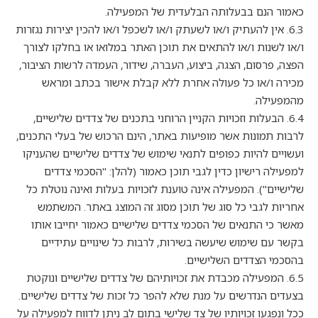
כאמור הנם בבעלותה הבלעדית של המפעילה.
6.3. אין להעתיק ו/או לשעתק ו/או לשכפל ו/או להכין יצירות נגזרות
ו/או לשנות ו/או להתאים את תוכן האתר במלואו או בחלקו לצורך
הפצה, פרסום, הצגה, ביצוע, העברה, שידור, העמדה לרשות הציבור,
מכירה ו/או כל פעולה אחרת ללא קבלת אישור בכתב ומראש
מהמפעילה.
6.4. הבעלות וזכויות הקניין הרוחני בתכנים של צדדים שלישיים,
לרבות תמונות אשר מופיעות באתר, הינם הרכוש של בעלי התכנים,
ועשויים להיות כפופים לתנאי שימוש של צדדים שלישיים שהעניקו
למפעילה רישיון כדין לגבי תוכן כאמור (להלן: "הסכמי צדדים
שלישיים"). המפעילה אינה טוענת לזכויות בעלות ואינה נוטלת כל
אחריות לגבי כל סוג של תוכן מסוג זה המוצג באתר. המשתמש
מאשר כי התנאים של הסכמי צדדים שלישיים כאמור יחייבו אותו
בקשר עם שימוש שיעשה בשירות, לרבות כל שינויים עתידיים
בהסכמי הצדדים השלישיים.
6.5. המפעילה מכבדת את זכויותיהם של צדדים שלישיים ונוקטת
בצעדים הנדרשים על מנת שלא להפר כל זכות של צדדים שלישיים.
ככל ונפגעו זכויותיו של צד שלישי בתום לב ניתן לדווח למפעילה על