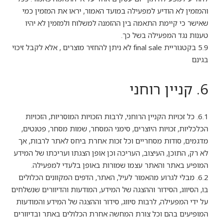
והמזמין לא הודיע למפעילה במועד האמור, יראו את המזמין כמי
שאישר כי קיימת התאמה בין ההזמנה למשלוח ולמזמין לא יהיו
טענות נגד המפעילה בשל כך.
5.9 בקטגוריית final sale לא ניתן להחזיר מוצרים , אלא לקבל זיכוי
בגינם
6. קניין רוחני
6.1. כל זכויות הקניין הרוחני, לרבות הזכויות המוסריות, הזכויות
הכלכליות, זכויות היוצרים, סימני המסחר, שמות מסחר, פטנטים,
מדגמים, סודות מסחריים וכל זכות אחרת ביחס לאתר לרבות, אך
לא רק, התוכן, העיצוב, העריכה וכן אופן הצגתו ועריכתו של המידע
המופיע באתר והאתר עצמו שמורות באופן בלעדי למפעילה.
6.2. מבלי לגרוע מהאמור לעיל, האתר, הדפים המקוונים הכלולים
בו, הסיווג, הסידור וההצגה של המידע, המודעות והדיוורים שנשלחים
על ידי המפעילה, לרבות סיווג, סידור וההצגה של המידע והמודעות
המופיעים בהם וכל צורת המחשה אחרת הכלולים באתר ובדיוורים