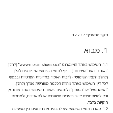
תקף מתאריך: 12.7.17
1. מבוא
1.1. השימוש באתר האינטרנט "www.moran-shoes.co.il" (להלן:
"האתר" ו/או "השירות") כפוף לתנאי השימוש המפורטים להלן
(להלן: "תנאי השימוש") לרבות האמור במדיניות הפרטיות ובכפוף
לכל דין. השימוש באתר מהווה הסכמה מפורשת מצדך (להלן:
"המשתמש" או "המזמין") לתנאים כאמור. השימוש באתר מותר אך
ורק למשתמשים אשר כשירים משפטית או לתאגידים, ולמטרות
חוקיות בלבד.
1.2. מטרת תנאי השימוש היא להבהיר את היחסים בין מפעילת