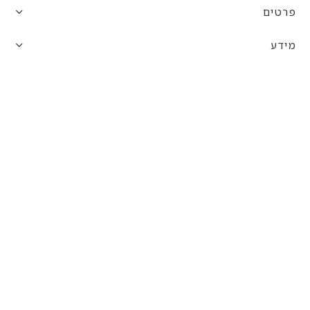
פרטים
מידע
פופולרים
עקבו אחרינו
הצטרפו אלינו לרשתות החברתיות!
10% הנחה לקניה הראשונה
היו הראשונים לקבל את המבצעים, להתעדכן בדגמים חדשים