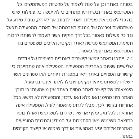
בטוחה באתר וכן על מנת לשמור על פרטיות המשתמשים. כל
המשתמש באתר ובשירותיו מתחייב כי לא יעשה כל פעילות שיש
בה כדי לשבש את פעילות האתר לרבות, אך לא רק, גניבת מידע על
משתמשים ופריצה של מנגנוני האבטחה של האתר. המפעילה תפעל
נגד כל פעילות כאמור בכל דרך חוקית אשר תעמוד לרשותה לרבות
חסימת המשתמש מגישה לאתר ונקיטת הליכים משפטיים נגד
המשתמש באם יפעל כאמור.
7.4. ייתכן ובאתר יופיעו קישורים לאתרים חיצוניים של צדדים
שלישיים שאינם באחריות המפעילה. המפעילה אינה מתחייבת כי
קישורים המצויים באתר ו/או במסגרת דיוורים ו/או מסרונים אשר
יישלחו למשתמש יהיו תקינים ויובילו לאתר אינטרנט פעיל.
הימצאותו של קישור לאתר מסוים באתר אין משמעותו כי תוכן
האתר הינו מהימן ו/או מלא ו/או עדכני, והמפעילה לא תישא בכל
אחריות בקשר לכך. מבלי לגרוע מהאמור לעיל, המפעילה אינה
אחראית לכל נזק, עקיף או ישיר, שיגרם למשתמש ו/או לרכושו
כתוצאה משימוש ו/או הסתמכות על המידע והתכנים המופיעים
באתרים אליהם יגיע באמצעות או דרך שימוש או קישור הקיימים
באתר.