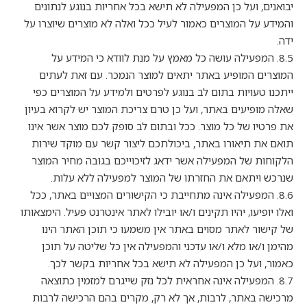
יבואנים, ועל כן המפעילה לא תישא בכל אחריות בנוגע לנתונים
והמידע על המוצרים כאמור לעיל ככל ואלה לא מוצרים שיוצרו על
ידה.
8.5. המפעילה עושה כל מאמץ על מנת לוודא כי המידע על
המוצרים המופיע באתר יתאים למוצר הנמכר. עם זאת לעתים
ייתכנו טעויות בתום לב בנוגע לפרטים ולמידע על המוצרים כפי
שאלה מופיעים באתר, ועל כן טרם צריכת המוצר יש לקרוא בעיון
את פרטיו של כל מוצר. ככל ובתום לב סופק לכם מוצר אשר אינו
תואם את תיאורו באתר, ביכולתכם ליצור קשר עם מוקד שירות
הלקוחות של המפעילה אשר ידאג לזיכוייכם בגובה מחיר המוצר
שנרכש ויתאם את החזרתו של המוצר למפעילה ללא עלות.
8.6. המפעילה אינה מתחייבת כי הקישורים המצויים באתר, ככל
ואלו יופיעו, יהיו תקינים ו/או יובילו לאתר אינטרנט פעיל. הימצאותו
של קישור לאתר מסוים באתר אין משמעו כי תוכן האתר הינו
מהימן ו/או מלא ו/או עדכני והמפעילה אין כל שליטה על תוכן
כאמור, ועל כן המפעילה לא תישא בכל אחריות בקשר לכך.
8.7. המפעילה אינה אחראית לכל נזק שייגרם למזמין כתוצאה
מרכישה באתר, לרבות, אך לא רק, מקרים בהם הרכישה לרבות