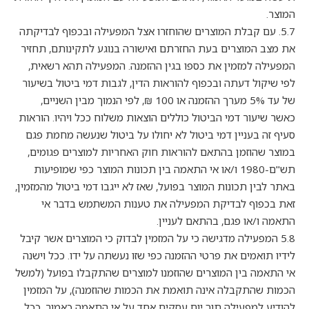
המוצר.
5.7. עם קבלת המוצרים שהוחזרו אצל המפעילה ובכפוף לבדיקתה
את מצב המוצרים בעת החזרתם ואישורה בנוגע לתקינותם, תחזיר
המפעילה למזמין את כספו בגין ההזמנה. המפעילה תהא רשאית,
לפי שיקול דעתה ובכפוף להוראות הדין, לגבות דמי ביטול בשיעור
של עד 5% מערך ההזמנה או 100 ₪, לפי הנמוך מבין השניים,
כאשר שיעור דמי הביטול כוללים הוצאות משלוח ככל ויהיו. הוראות
סעיף זה בעניין דמי ביטול לא יחולו על ביטול שנעשה מחמת פגם
במוצר שהוזמן בהתאם להוראות חוק האחריות למוצרים פגומים,
תש"ם-1980 ו/או אי התאמה בין תכונות המוצר כפי שמופיעות
באתר לבין תכונות המוצר בפועל, שאז לא ייגבו דמי ביטול מהמזמין,
זאת בכפוף לבדיקת המפעילה את טענות המשתמש בדבר אי
התאמה ו/או פגם, בהתאם לעניין.
5.8 המפעילה מדגישה כי על המזמין לבדוק כי המוצרים אשר קיבל
לידיו תואמים את פרטי ההזמנה כפי שזו נעשתה על ידו. ככל וישנה
אי התאמה בין המוצרים שהוזמנו למוצרים שהתקבלו בפועל (למשל
הכמות שהתקבלה אינה תואמת את הכמות שהוזמנה), על המזמין
להודיע למפעילה תוך יום עסקים אחד על אי התאמה כאמור. ככל