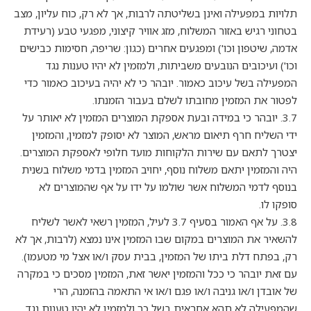
תלויות במפעילה ואינן בשליטתה לרבות, אך לא רק, כוח עליון, מצב
בטחוני רגיש באזור המשלוח, מזג אוויר קיצוני, מפגעי טבע (רעידת
אדמה, שיטפון וכו') ומפגעים אחרים (כגון: שריפה, חסימות כבישים
וכו') ועיכובים הנובעים משביתות, ולמזמין לא יהיו טענות נגד
המפעילה בשל עיכוב כאמור. יובהר כי לא יהיה בעיכוב כאמור כדי
לפטור את המזמין מחובתו לשלם בעבור הזמנתו.
3.7. יובהר כי במידה ובעת אספקת המוצרים המזמין לא יאותר על
ידי השליח חרף תיאום מראש, המוצר לא יסופק למזמין, והמזמין
יצטרך לתאם עם שירות הלקוחות מועד חלופי לאספקת המוצרים.
היה והמזמין יתאם משלוח נוסף, יחויב המזמין בדמי משלוח בשנית
בנוסף לדמי המשלוח אשר שולמו על ידו על אף שהמוצרים לא
סופקו לו.
3.8. על אף האמור בסעיף 3.7 לעיל, המזמין רשאי לאשר לשליח
להשאיר את המוצרים במקום שבו המזמין אינו נמצא (לרבות, אך לא
רק, בפתח דלת ביתו של המזמין, בבית עסק ו/או אצל מי מטעמו).
עם זאת יובהר כי ככל והמזמין יאשר זאת, המזמין מסכים כי במקרה
של אובדן ו/או גניבה ו/או פגם ו/או אי התאמה בהזמנה, הרי
שהמפעילה לא תהא אחראית בשל כך ולמזמין לא יהיו טענות נגד