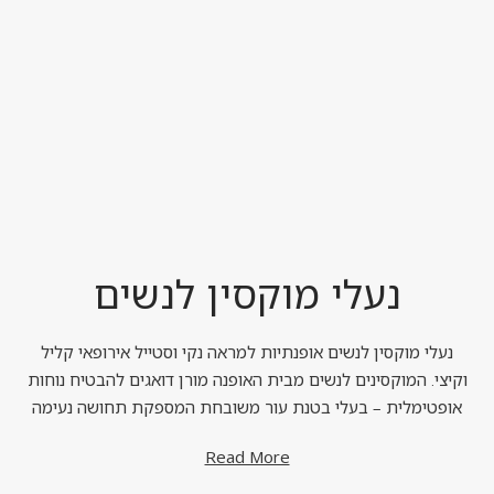
נעלי מוקסין לנשים
נעלי מוקסין לנשים אופנתיות למראה נקי וסטייל אירופאי קליל
וקיצי. המוקסינים לנשים מבית האופנה מורן דואגים להבטיח נוחות
אופטימלית – בעלי בטנת עור משובחת המספקת תחושה נעימה
ואוורירית לכף רגלך, תפרים פנימיים רכים למניעת גירוי בעור, מדרך
Read More
אנטומי רפלקסיבי, גפה העשויה מעור באיכות גבוהה הנשמר לאורך
זמן רב ולא ניזוק מהשמש, וסוליה בולמת זעזועים למדרך אופטימלי