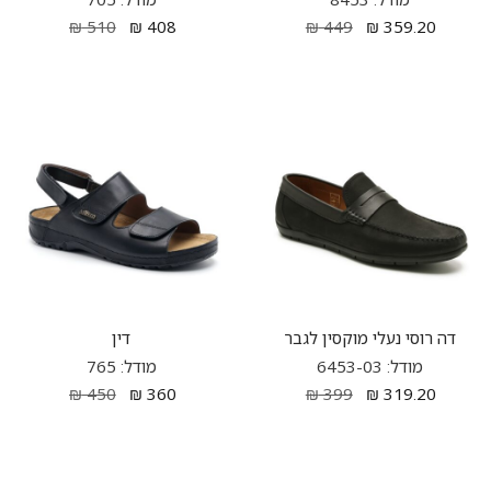
₪
510
₪
408
₪
449
₪
359.20
דה רוסי נעלי מוקסין לגבר
דין
מודל: 6453-03
מודל: 765
₪
450
₪
360
₪
399
₪
319.20