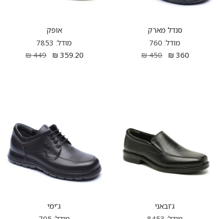
סנדל מארק
אופק
מודל: 760
מודל: 7853
₪
449
₪
359.20
₪
450
₪
360
ג'ובאני
ג'ימי
מודל: 8453
מודל: 705