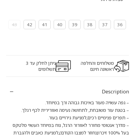
43
42
41
40
39
38
37
36
משלוחים והחלפה
ניתן לחלק עד 3
ראשונה חינם
תשלומים
Description
– גפה עשויה מעור באיכות גבוהה ורך במיוחד.
– בטנת עור משובחת, לתחושה נעימה ואוורירית לכף רגלך.
– תפרים פנימיים רכים,למניעת גירויים בעור.
– מדרך אנטומי מחורר לאוורור הרגל, נוח במיוחד העשוי מלטקס
בעל 100% זיכרון(חוזר למצבו הקודם),למניעת כאבים ולהגברת