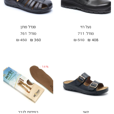
נעל רוי
סנדל מתן
מודל: 711
מודל: 761
₪
450
₪
360
₪
510
₪
408
-
14
%
קאי
רפידות לגבר