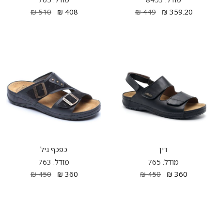
₪
510
₪
408
₪
449
₪
359.20
דין
כפכף גיל
מודל: 765
מודל: 763
₪
450
₪
360
₪
450
₪
360