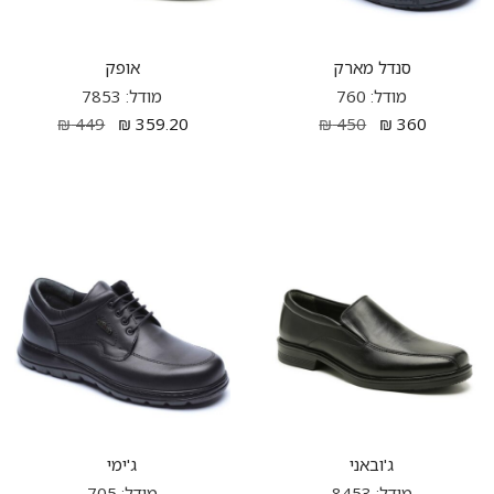
סנדל מארק
אופק
מודל: 760
מודל: 7853
₪
449
₪
359.20
₪
450
₪
360
ג'ובאני
ג'ימי
מודל: 8453
מודל: 705