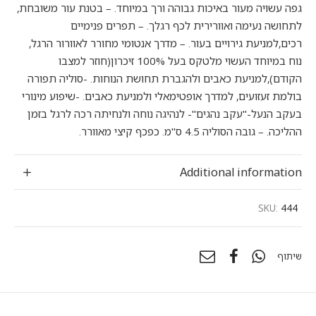
גפה עשויה מעור באיכות גבוהה ורך במיוחד. – בטנת עור משובחת,
לתחושה נעימה ואוורירית לכף רגלך. – תפרים פנימיים
רכים,למניעת גירויים בעור. – מדרך אנטומי מחורר לאוורור הרגל,
נוח במיוחד העשוי מלטקס בעל 100% זיכרון(חוזר למצבו
הקודם),למניעת כאבים ולהגברת תחושת הנוחות. -סוליה תפורה
בולמת זעזועים, למדרך אופטימאלי ולמניעת כאבים. -שיפוע מינורי
בעקב הנעל-"עקב נהגים"- לנהיגה נוחה ולנחיתה רכה לרגל בזמן
ההליכה. – גובה הסוליה 4.5 ס"מ. כפכף קיצי מאוורר.
Additional information
SKU:
444
שיתוף