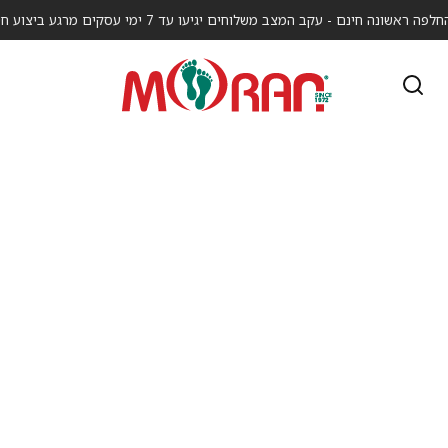
אשונה חינם - עקב המצב משלוחים יגיעו עד 7 ימי עסקים מרגע ביצוע חיוב העסקה.