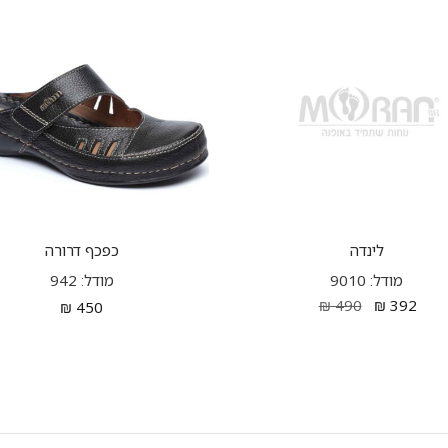
לינדה
כפכף דרורה
מודל: 9010
מודל: 942
₪
490
₪
392
₪
450