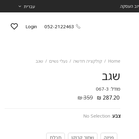
עברית
Login
052-2122463
Home
/
קולקציה חדשה
/
נעלי נשים
/
שגב
שגב
מודל: 067-3
₪
359
₪
287.20
צבע
:
No Selection
פנינה
שחור קרוקו
תכלת