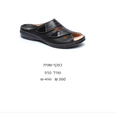
כפכף שונית
מודל: 950
₪
450
₪
360