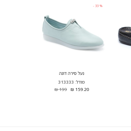
-
33
%
נעל סירה דונה
מודל: 313333
₪
199
₪
159.20