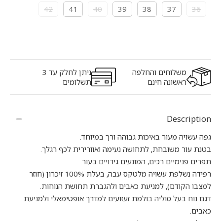
42
41
40
39
38
37
36
משלוחים והחלפה
ניתן לחלק עד 3
ראשונה חינם
תשלומים
Description
גפה עשויה מעור באיכות גבוהה ורך במיוחד.
בטנת עור משובחת, לתחושה נעימה ואוורירית לכף רגלך.
תפרים פנימיים רכים, המונעים גירויים בעור.
רפידה נשלפת עשויה מלטקס עבה, בעלת 100% זיכרון (חוזר
למצבו הקודם), למניעת כאבים ולהגברת תחושת הנוחות.
דגם נוח בעל סוליה בולמת זעזועים למדרך אופטימאלי ולמניעת
כאבים.