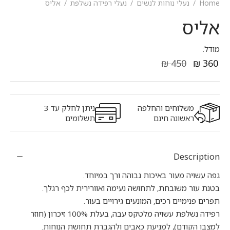
Home
/
נעלי נוחות לנשים
/
נעלי רפידה נשלפת
/
אליס
אליס
מודל:
₪
450
₪
360
משלוחים והחלפה
ניתן לחלק עד 3
ראשונה חינם
תשלומים
Description
גפה עשויה מעור באיכות גבוהה ורך במיוחד.
בטנת עור משובחת, לתחושה נעימה ואוורירית לכף רגלך.
תפרים פנימיים רכים, המונעים גירויים בעור.
רפידה נשלפת עשויה מלטקס עבה, בעלת 100% זיכרון (חוזר
למצבו הקודם), למניעת כאבים ולהגברת תחושת הנוחות.