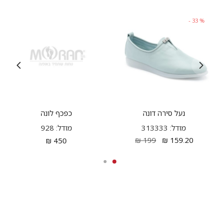
-
33
%
נעל סירה דונה
כפכף לונה
מודל: 313333
מודל: 928
₪
199
₪
159.20
₪
450