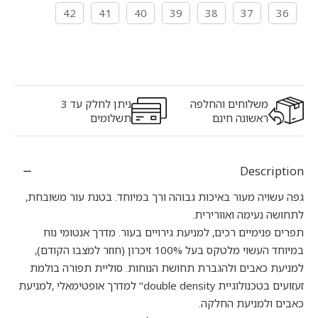
42
41
40
39
38
37
36
משלוחים והחלפה
ניתן לחלק עד 3
ראשונה חינם
תשלומים
Description
גפה עשויה מעור באיכות גבוהה ורך במיוחד. בטנת עור משובחת,
לתחושה נעימה ואוורירית.
תפרים פנימיים רכים, למניעת גירויים בעור. מדרך אנטומי נוח
במיוחד העשוי מלטקס בעל 100% זיכרון (חוזר למצבו הקודם),
למניעת כאבים ולהגברת תחושת הנוחות. סוליית תפורה בולמת
זעזועים בטכנולוגיית double density" למדרך אופטימאלי ,למניעת
כאבים ולמניעת החלקה.