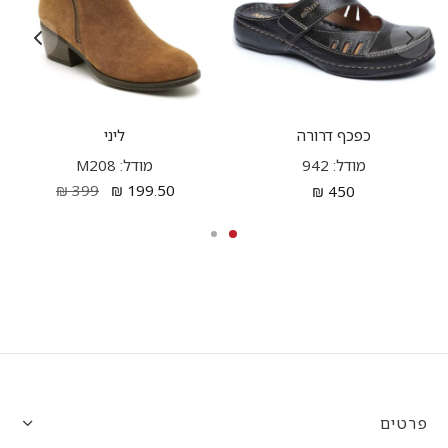
כפכף דרורה
ליני
מודל: 942
מודל: M208
₪
399
₪
199.50
₪
450
פרטים