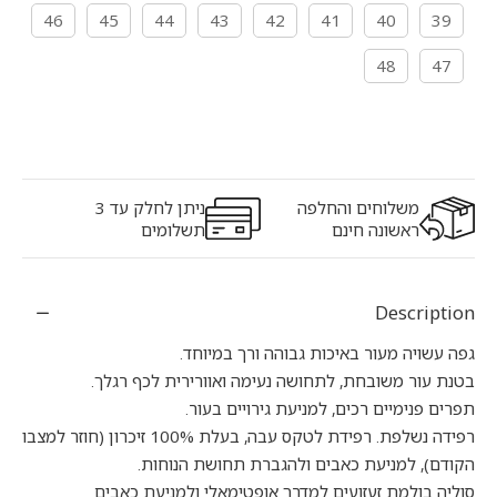
46
45
44
43
42
41
40
39
48
47
משלוחים והחלפה
ניתן לחלק עד 3
ראשונה חינם
תשלומים
Description
גפה עשויה מעור באיכות גבוהה ורך במיוחד.
בטנת עור משובחת, לתחושה נעימה ואוורירית לכף רגלך.
תפרים פנימיים רכים, למניעת גירויים בעור.
רפידה נשלפת. רפידת לטקס עבה, בעלת 100% זיכרון (חוזר למצבו
הקודם), למניעת כאבים ולהגברת תחושת הנוחות.
סוליה בולמת זעזועים למדרך אופטימאלי ולמניעת כאבים.