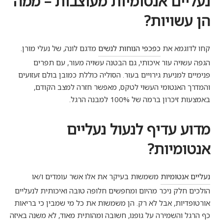
נעליים אנטומיות מעוצבות – ממה
הן עשויות?
קחו לדוגמא את
כפכפי הנוחות לנשים
מדגם לונה, של נעלי מורן.
הגפה עשויה עור איכותי, גם הבטנה עשויה מעור, עם תפרים
פנימיים למניעת גירויים בעור. הסוליה כוללת כמובן בולם זעזועים
והמדרך האנטומי העשוי לטקס, מאפשר חזרה למצב הקודם,
באמצעות זיכרון ברמה של 100% למבנה הרגל.
מדוע עדיף לנעול נעליים
אנטומיות?
נעליים אנטומיות
משמשות בעיקר את אלו אשר עומדים ו/או
הולכים חלק ניכר מהיום ומחפשים חלופה טובה ואיכותית לנעליים
אורטופדיות, אבל לא רק. הן משמשות את כל מי שמבין כי בריאות
כף הרגל והשמירה על גופנו, חשובה ומהותית מאוד, לא משנה באיזה